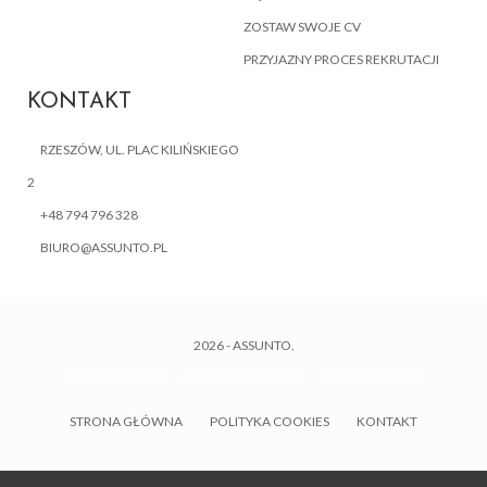
ZOSTAW SWOJE CV
PRZYJAZNY PROCES REKRUTACJI
KONTAKT
RZESZÓW, UL. PLAC KILIŃSKIEGO
2
+48 794 796 328
BIURO@ASSUNTO.PL
2026 - ASSUNTO.
NIP: 8133713915 REGON: 363567760 KRS: 0000598572
STRONA GŁÓWNA
POLITYKA COOKIES
KONTAKT